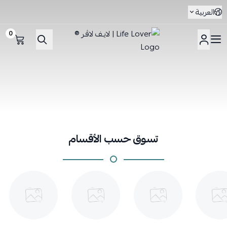
العربية
0
Life Lover | لايـف لاڤـر ®
تسوق حسب الأقسام