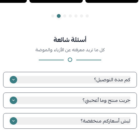
أسئلة شائعة
كل ما تريد معرفته عن الأزياء والموضة
كم مدة التوصيل؟
مدة التوصيل تترواح من 2-5 أيام عمل داخل السعودية و 3-7 أيام
للطلبات الدولية
جربت منتج وما أعجبني؟
راح نقدم لك استرداد نقدي على كامل المبلغ في حال عدم رضاك على
المنتج، للاطلاع على سياسة الاسترجاع
ليش أسعاركم منخفضة؟