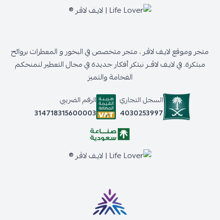
متجر وموقع لايـف لاڤـر ، متجر متخصص في البخور و المعطرات بروائح
مبتكرة. في لايـف لاڤــر نبتكر أفكار جديدة في مجال التعطير لنمنحكم
الفخامة والتميز
السجل التجاري
الرقم الضريبي
4030253997
314718315600003