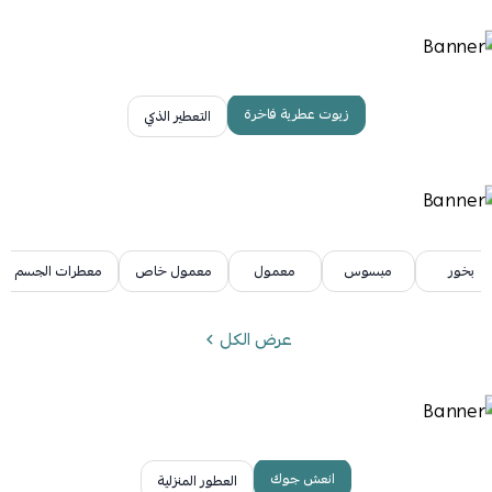
زيوت عطرية فاخرة
التعطير الذكي
بخور
مبسوس
معمول
معمول خاص
معطرات الجسم
عرض الكل
انعش جوك
العطور المنزلية